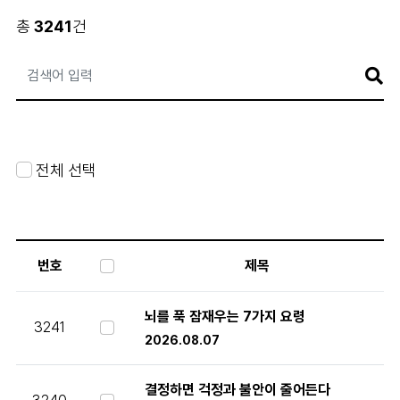
총
3241
건
게
시
판
검
전체 선택
색
번호
제목
뇌를 푹 잠재우는 7가지 요령
3241
2026.08.07
결정하면 걱정과 불안이 줄어든다